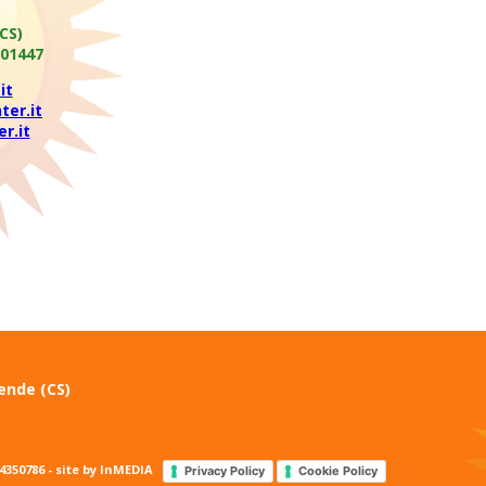
CS)
801447
it
ter.it
r.it
Rende (CS)
350786 - site by
InMEDIA
Privacy Policy
Cookie Policy