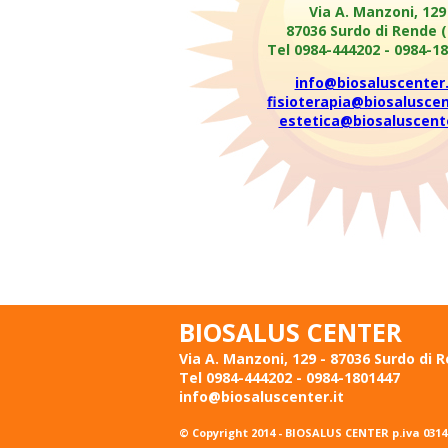
Via A. Manzoni, 129
87036 Surdo di Rende (
Tel 0984-444202 - 0984-1
info@biosaluscenter.
fisioterapia@biosaluscen
estetica@biosaluscente
BIOSALUS CENTER
Via A. Manzoni, 129 - 87036 Surdo di 
Tel 0984-444202 - 0984-1801447
info@biosaluscenter.it
© Copyright 2014 - BIOSALUS CENTER p.iva 03144