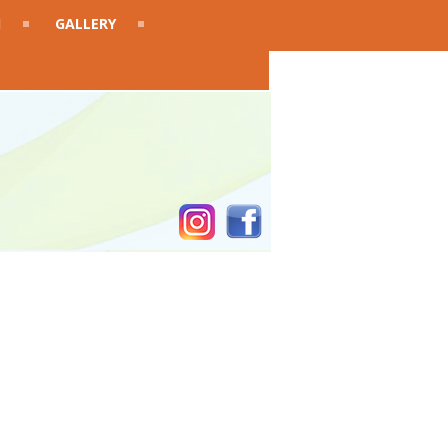
I
GALLERY